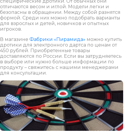
специфические дротики. От обычных они
отличаются весом и иглой. Модели легки и
безопасны в обращении. Между собой разнятся
формой. Среди них можно подобрать варианты
для взрослых и детей, новичков и опытных
игроков.
В магазине
Фабрики «Пирамида»
можно купить
дротики для электронного дартса по ценам от
450 рублей. Приобретенные товары
доставляются по России. Если вы затрудняетесь
в выборе или нужно больше информации по
продукту – свяжитесь с нашими менеджерами
для консультации.