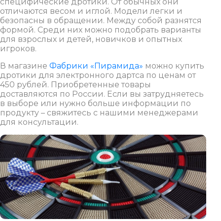
специфические дротики. От обычных они
отличаются весом и иглой. Модели легки и
безопасны в обращении. Между собой разнятся
формой. Среди них можно подобрать варианты
для взрослых и детей, новичков и опытных
игроков.
В магазине
Фабрики «Пирамида»
можно купить
дротики для электронного дартса по ценам от
450 рублей. Приобретенные товары
доставляются по России. Если вы затрудняетесь
в выборе или нужно больше информации по
продукту – свяжитесь с нашими менеджерами
для консультации.