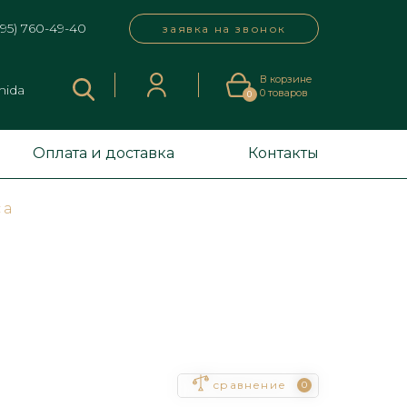
495) 760-49-40
заявка на звонок
В корзине
mida
0
товаров
0
Оплата и доставка
Контакты
са
сравнение
0