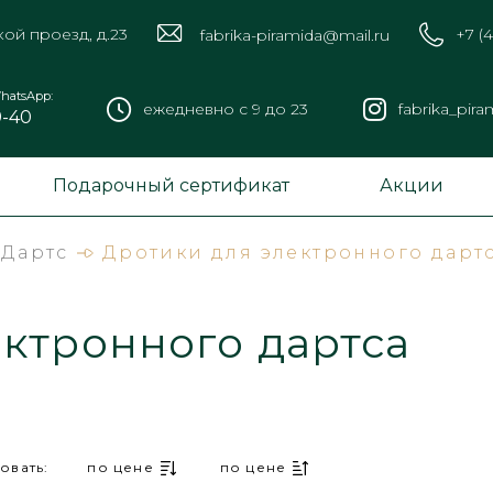
кой проезд, д.23
+7 (
fabrika-piramida@mail.ru
hatsApp:
ежедневно с 9 до 23
fabrika_pira
9-40
Подарочный сертификат
Акции
Дартс
Дротики для электронного дарт
ктронного дартса
овать:
по цене
по цене