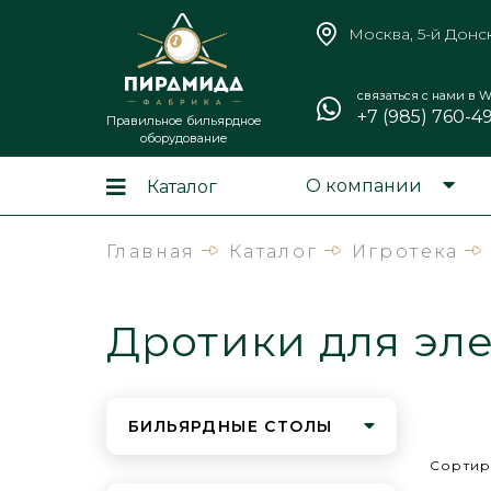
Москва, 5-й Донс
связаться с нами в W
+7 (985) 760-4
Правильное бильярдное
оборудование
О компании
Каталог
Главная
Каталог
Игротека
Дротики для эле
БИЛЬЯРДНЫЕ СТОЛЫ
Сортир