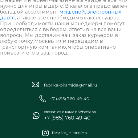
В нашем интернет-магазине вы найдете все, что
нужно для игры в дартс. В каталоге представлен
большой ассортимент
мишеней
,
электронных
дартс
, а также всех необходимых аксессуаров.
При необходимости наши менеджеры помогут
определиться с выбором, ответив на все ваши
вопросы. Мы доставим ваш заказ курьером в
любую точку Москвы или передадим в
транспортную компанию, чтобы оперативно
привезти его в ваш город.
fabrika-piramida@mail.ru
+7 (495) 760-49-40
связаться с нами в WhatsApp:
+7 (985) 760-49-40
fabrika_piramida