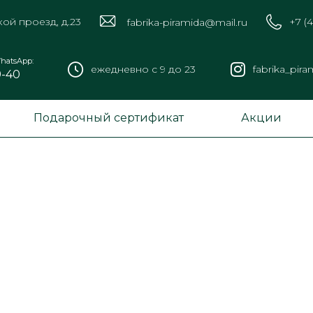
кой проезд, д.23
+7 (
fabrika-piramida@mail.ru
hatsApp:
ежедневно с 9 до 23
fabrika_pira
9-40
Подарочный сертификат
Акции