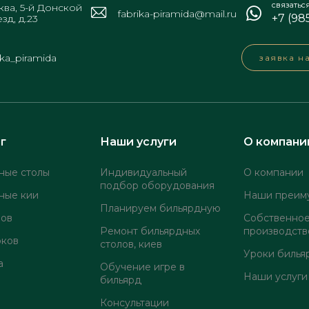
связатьс
ва, 5-й Донской
fabrika-piramida@mail.ru
+7 (98
зд, д.23
ika_piramida
заявка н
г
Наши услуги
О компани
ные столы
Индивидуальный
О компании
подбор оборудования
ные кии
Наши преим
Планируем бильярдную
лов
Собственно
Ремонт бильярдных
производств
оков
столов, киев
Уроки билья
а
Обучение игре в
Наши услуги
бильярд
Консультации