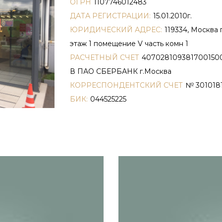
ОГРН
1107746012483
ДАТА РЕГИСТРАЦИИ:
15.01.2010г.
ЮРИДИЧЕСКИЙ АДРЕС:
119334, Москва 
этаж 1 помещение V часть комн 1
РАСЧЕТНЫЙ СЧЕТ
407028109381700150
В ПАО СБЕРБАНК г.Москва
КОРРЕСПОНДЕНТСКИЙ СЧЕТ
№ 301018
БИК:
044525225