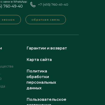
я с нами в WhatsApp:
+7 (495) 760-49-40
5) 760-49-40
а звонок
обратная связь
и
Гарантии и возврат
Карта сайта
ущества
Политика
е
обработки
о
персональных
рда
данных
Пользовательское