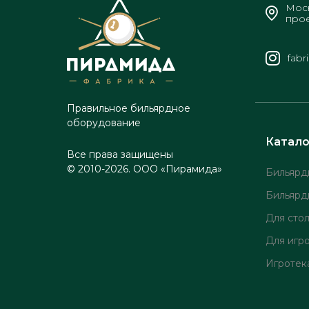
Моск
прое
fabr
Правильное бильярдное
оборудование
Катало
Все права защищены
© 2010-2026. ООО «Пирамида»
Бильярд
Бильярд
Для сто
Для игр
Игротек