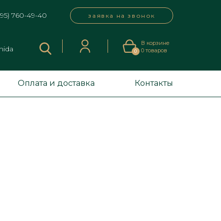
495) 760-49-40
заявка на звонок
В корзине
mida
0
товаров
0
Оплата и доставка
Контакты