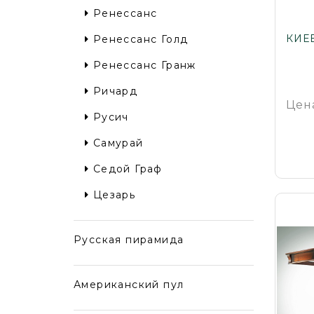
Ренессанс
КИЕ
Ренессанс Голд
Ренессанс Гранж
Ричард
Цен
Русич
Самурай
Седой Граф
Цезарь
Русская пирамида
Американский пул