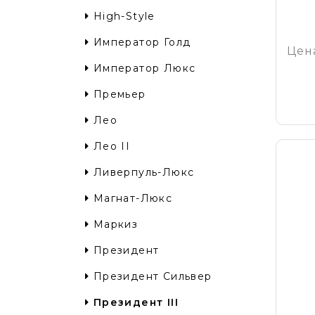
High-Style
Император Голд
Цен
Император Люкс
Премьер
Лео
Лео II
Ливерпуль-Люкс
Магнат-Люкс
Маркиз
Президент
Президент Cильвер
Президент III