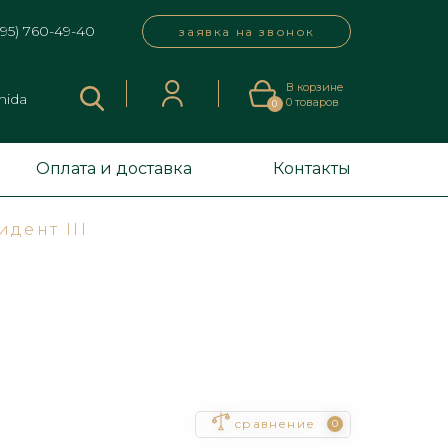
495) 760-49-40
заявка на звонок
В корзине
mida
0
товаров
0
Оплата и доставка
Контакты
дент III
сравнение
0