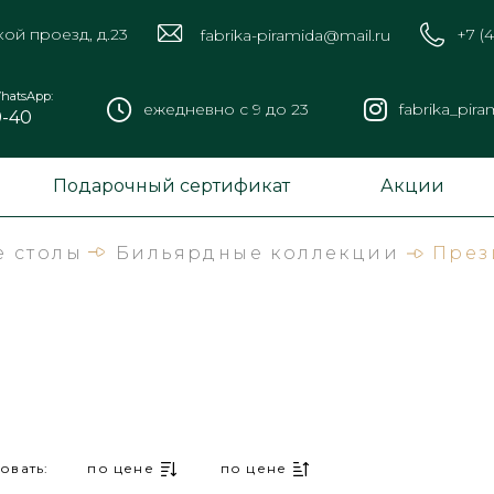
кой проезд, д.23
+7 (
fabrika-piramida@mail.ru
hatsApp:
ежедневно с 9 до 23
fabrika_pira
9-40
Подарочный сертификат
Акции
 столы
Бильярдные коллекции
Прези
овать:
по цене
по цене