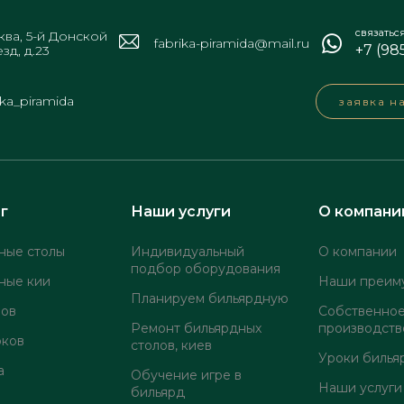
связатьс
ва, 5-й Донской
fabrika-piramida@mail.ru
+7 (98
зд, д.23
ika_piramida
заявка н
г
Наши услуги
О компани
ные столы
Индивидуальный
О компании
подбор оборудования
ные кии
Наши преим
Планируем бильярдную
лов
Собственно
Ремонт бильярдных
производств
оков
столов, киев
Уроки билья
а
Обучение игре в
Наши услуги
бильярд