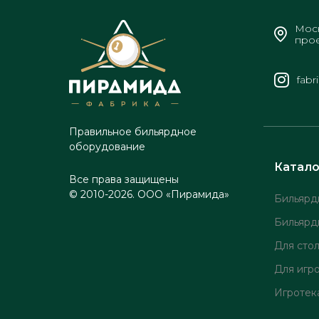
Моск
прое
fabr
Правильное бильярдное
оборудование
Катало
Все права защищены
© 2010-2026. ООО «Пирамида»
Бильярд
Бильярд
Для сто
Для игр
Игротек