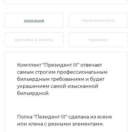
описание
характеристики
доставка и оплата
гарантии
Комплект
"Президент III"
отвечает
самым строгим профессиональным
бильярдным требованиям и будет
украшением самой изысканной
бильярдной.
Полка
"Пезидент III"
сделана из ясеня
или клена с резными элементами.