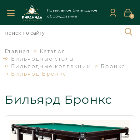
Правильное бильярдное
оборудование
0
Главная
Каталог
Бильярдные столы
Бильярдные коллекции
Бронкс
Бильярд Бронкс
Бильярд Бронкс