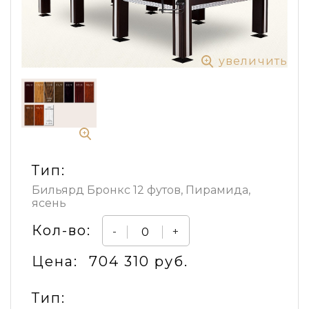
увеличить
Тип:
Бильярд Бронкс 12 футов, Пирамида,
ясень
Кол-во:
-
+
Цена:
704 310 руб.
Тип: