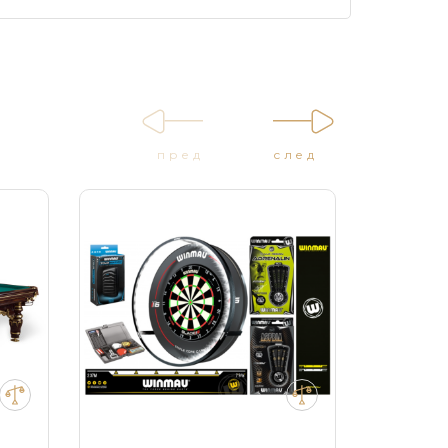
пред
след