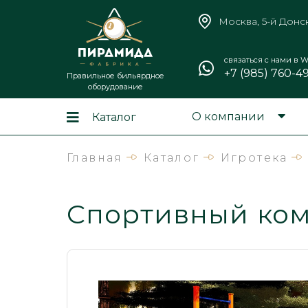
Москва, 5-й Донс
связаться с нами в W
+7 (985) 760-4
Правильное бильярдное
оборудование
О компании
Каталог
Главная
Каталог
Игротека
Спортивный ко