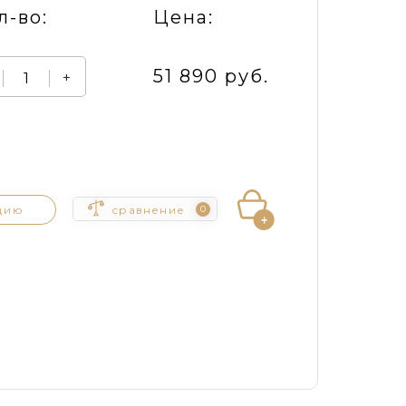
л-во:
Цена:
51 890 руб.
+
цию
сравнение
0