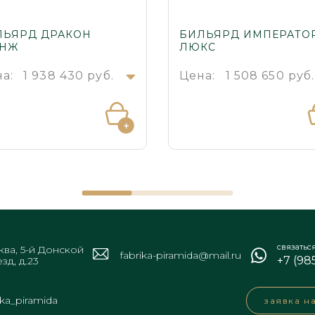
ЛЬЯРД ДРАКОН
БИЛЬЯРД ИМПЕРАТО
АНЖ
ЛЮКС
а:
1 938 430 руб.
Цена:
1 508 650 руб
связатьс
ва, 5-й Донской
fabrika-piramida@mail.ru
+7 (98
зд, д.23
ika_piramida
заявка н