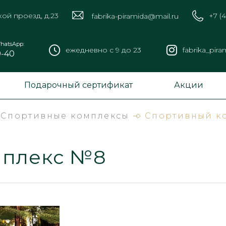
кой проезд, д.23
+7 (
fabrika-piramida@mail.ru
hatsApp:
ежедневно с 9 до 23
fabrika_pira
9-40
Подарочный сертификат
Акции
Спортивные комплексы
Спортивный к
мплекс №8