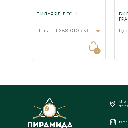
БИЛЬЯРД ЛЕО II
БИ
ГР
Цена:
1 688 010 руб.
Цен
Моск
прое
fabr