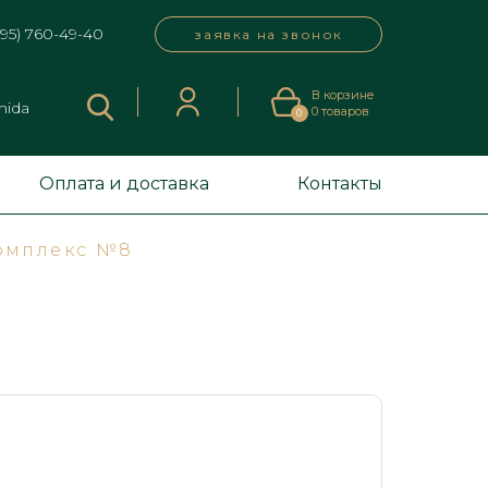
495) 760-49-40
заявка на звонок
В корзине
mida
0
товаров
0
Оплата и доставка
Контакты
омплекс №8