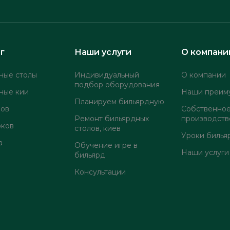
г
Наши услуги
О компани
ные столы
Индивидуальный
О компании
подбор оборудования
ные кии
Наши преим
Планируем бильярдную
лов
Собственно
Ремонт бильярдных
производств
оков
столов, киев
Уроки билья
а
Обучение игре в
Наши услуги
бильярд
Консультации