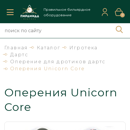
Правильное бильярдное
оборудование
0
Главная
Каталог
Игротека
Дартс
Оперение для дротиков дартс
Оперения Unicorn Core
Оперения Unicorn
Core