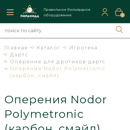
Правильное бильярдное
оборудование
0
Главная
Каталог
Игротека
Дартс
Оперение для дротиков дартс
Оперения Nodor Polymetronic
(карбон, смайл)
Оперения Nodor
Polymetronic
(карбон, смайл)