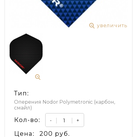
увеличить
Тип:
Оперения Nodor Polymetronic (карбон,
смайл)
Кол-во:
-
+
Цена:
200 руб.