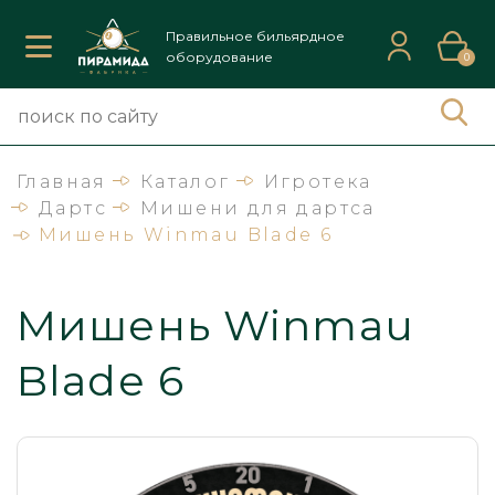
Правильное бильярдное
оборудование
0
Главная
Каталог
Игротека
Дартс
Мишени для дартса
Мишень Winmau Blade 6
Мишень Winmau
Blade 6