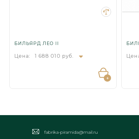
БИЛЬЯРД ЛЕО II
БИЛ
Цена:
1 688 010 руб.
Цен
fabrika-piramida@mail.ru