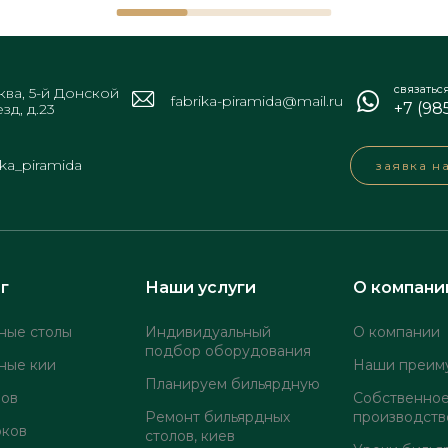
связатьс
ва, 5-й Донской
fabrika-piramida@mail.ru
+7 (98
зд, д.23
ika_piramida
заявка н
г
Наши услуги
О компани
ные столы
Индивидуальный
О компании
подбор оборудования
ные кии
Наши преим
Планируем бильярдную
лов
Собственно
Ремонт бильярдных
производств
оков
столов, киев