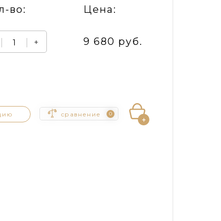
л-во:
Цена:
9 680 руб.
+
цию
сравнение
0