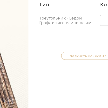
Тип:
Ко
Треугольник «Седой
-
Граф» из ясеня или ольхи
получить консульта