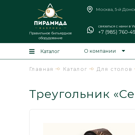
Москва, 5-й Донс
связаться с нами в W
+7 (985) 760-4
Правильное бильярдное
оборудование
О компании
Каталог
Главная
Каталог
Для столов
Треугольник «Се