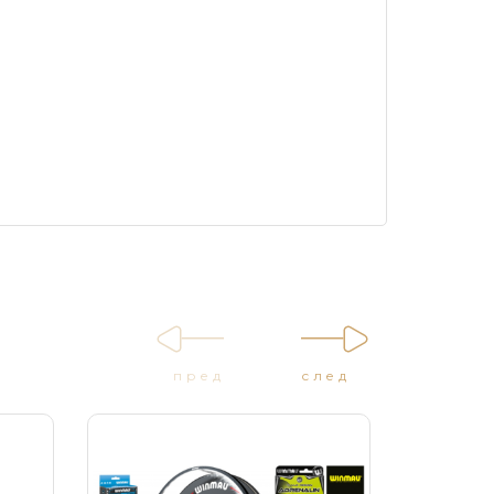
пред
след