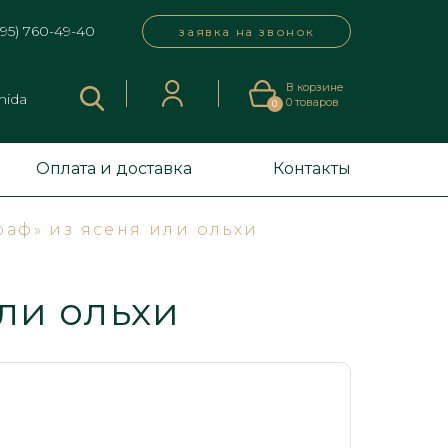
495) 760-49-40
заявка на звонок
В корзине
mida
0
товаров
0
Оплата и доставка
Контакты
раф» из ясеня или ольхи
ли ольхи