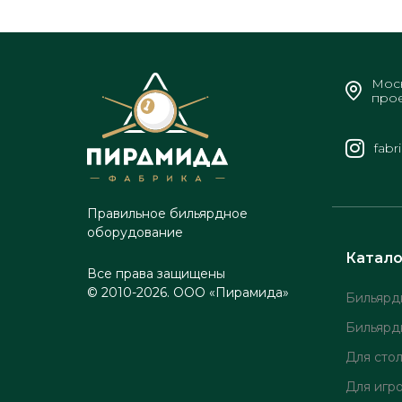
Моск
прое
fabr
Правильное бильярдное
оборудование
Катало
Все права защищены
© 2010-2026. ООО «Пирамида»
Бильярд
Бильярд
Для сто
Для игр