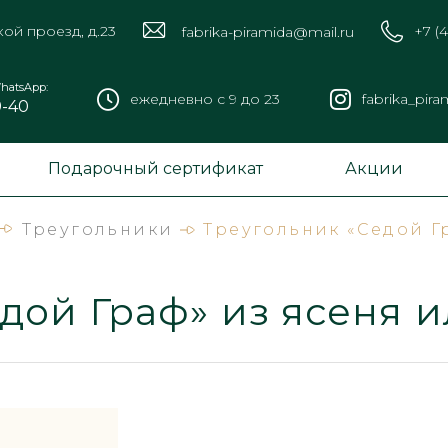
кой проезд, д.23
+7 (
fabrika-piramida@mail.ru
hatsApp:
ежедневно с 9 до 23
fabrika_pira
9-40
Подарочный сертификат
Акции
Треугольники
Треугольник «Седой Г
дой Граф» из ясеня и