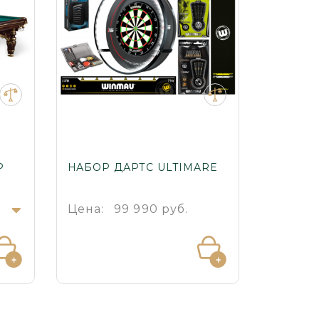
Р
НАБОР ДАРТС ULTIMARE
БИЛЬЯ
ЛЮКС
.
Цена:
99 990 руб.
Цена: