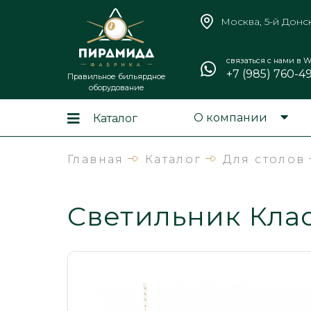
Москва, 5-й Донс
связаться с нами в W
+7 (985) 760-4
Правильное бильярдное
оборудование
О компании
Каталог
Главная
Каталог
Для столов
Светильник Кла