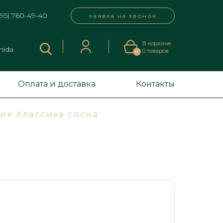
495) 760-49-40
заявка на звонок
В корзине
mida
0
товаров
0
Оплата и доставка
Контакты
ик Классика сосна