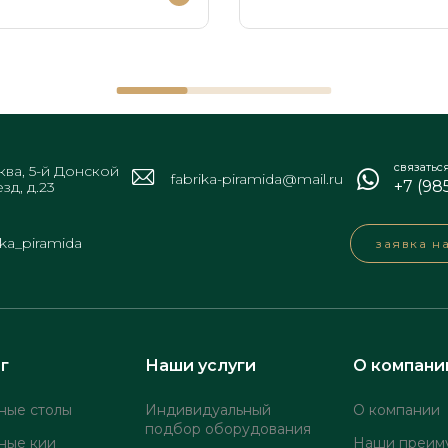
связатьс
ва, 5-й Донской
fabrika-piramida@mail.ru
+7 (98
зд, д.23
ika_piramida
заявка н
г
Наши услуги
О компани
ные столы
Индивидуальный
О компании
подбор оборудования
ные кии
Наши преим