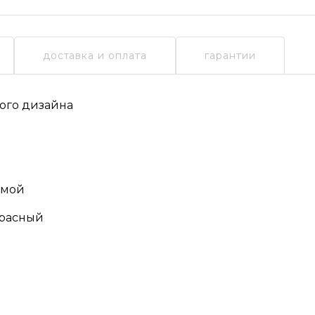
доставка и оплата
гарантии
ого дизайна
омой
красный