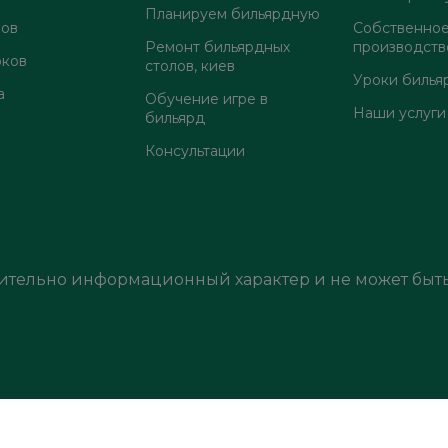
Планируем бильярдную
лов
Собственно
Ремонт бильярдных
производств
оков
столов, киев
Уроки билья
а
Обучение игре в
Наши услуги
бильярд
Консультации
ительно информационный характер и не может быть