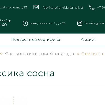
кой проезд, д.23
+7 (
fabrika-piramida@mail.ru
hatsApp:
ежедневно с 9 до 23
fabrika_pira
9-40
Подарочный сертификат
Акции
Светильники для бильярда
Светильн
ссика сосна