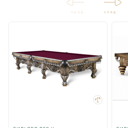
пред
след