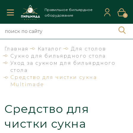
Правильное бильярдное
оборудование
0
Главная
Каталог
Для столов
Сукно для бильярдного стола
Уход за сукном для бильярдного
стола
Средство для чистки сукна
Multimade
Средство для
чистки сукна