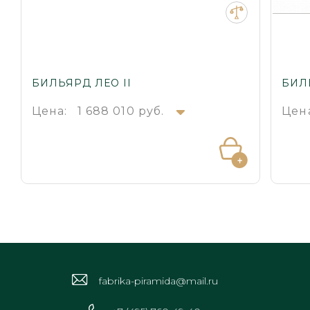
БИЛЬЯРД ЛЕО II
БИЛ
Цена:
1 688 010 руб.
Цен
fabrika-piramida@mail.ru