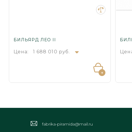
БИЛЬЯРД ЛЕО II
БИЛ
Цена:
1 688 010 руб.
Цен
fabrika-piramida@mail.ru