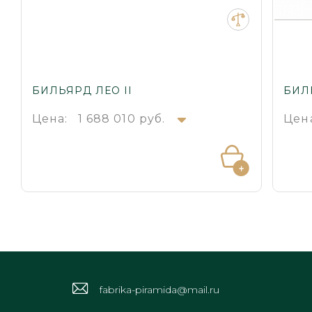
БИЛЬЯРД ЛЕО II
БИЛ
Цена:
1 688 010 руб.
Цен
fabrika-piramida@mail.ru