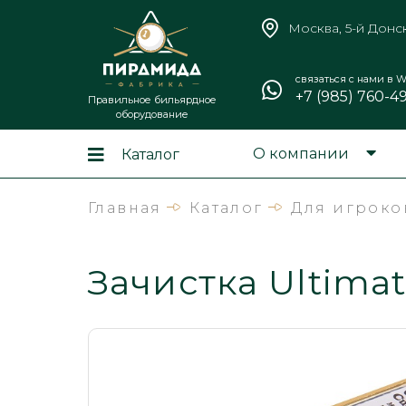
Москва, 5-й Донс
связаться с нами в W
+7 (985) 760-4
Правильное бильярдное
оборудование
О компании
Каталог
Главная
Каталог
Для игроко
Зачистка Ultima