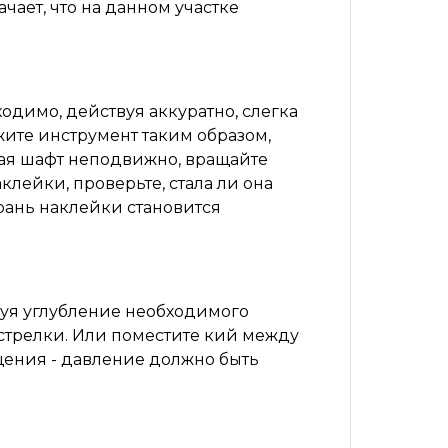
чает, что на данном участке
одимо, действуя аккуратно, слегка
жите инструмент таким образом,
ивая шафт неподвижно, вращайте
лейки, проверьте, стала ли она
грань наклейки становится
зуя углубление необходимого
стрелки. Или поместите кий между
щения - давление должно быть