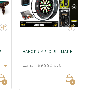
Р
НАБОР ДАРТС ULTIMARE
БИЛЬЯ
ЛЮКС
.
Цена:
99 990 руб.
Цена: