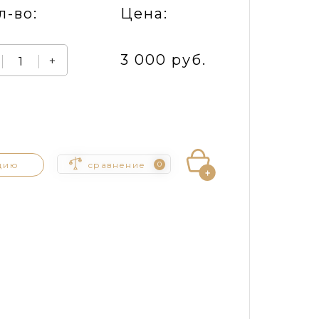
л-во:
Цена:
3 000 руб.
+
цию
сравнение
0