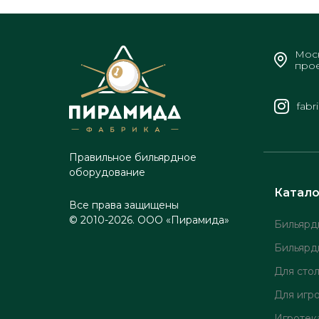
Моск
прое
fabr
Правильное бильярдное
оборудование
Катало
Все права защищены
© 2010-2026. ООО «Пирамида»
Бильярд
Бильярд
Для сто
Для игр
Игротек