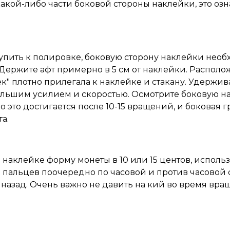
какой-либо части боковой стороны наклейки, это озна
упить к полировке, боковую сторону наклейки необх
 Держите афт примерно в 5 см от наклейки. Располо
ек" плотно прилегала к наклейке и стакану. Удерж
льшим усилием и скоростью. Осмотрите боковую нак
 это достигается после 10-15 вращений, и боковая 
а.
 наклейке форму монеты в 10 или 15 центов, исполь
 пальцев поочередно по часовой и против часовой 
назад. Очень важно не давить на кий во время вра