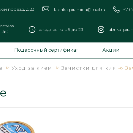
кой проезд, д.23
+7 (
fabrika-piramida@mail.ru
hatsApp:
ежедневно с 9 до 23
fabrika_pira
9-40
Подарочный сертификат
Акции
в
Уход за кием
Зачистки для кия
За
te