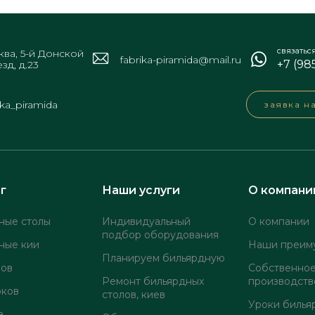
связатьс
ва, 5-й Донской
fabrika-piramida@mail.ru
+7 (98
зд, д.23
ika_piramida
заявка н
г
Наши услуги
О компани
ные столы
Индивидуальный
О компании
подбор оборудования
ные кии
Наши преим
Планируем бильярдную
лов
Собственно
Ремонт бильярдных
производств
оков
столов, киев
Уроки билья
а