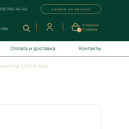
495) 760-49-40
заявка на звонок
В корзине
mida
0
товаров
0
Оплата и доставка
Контакты
чистка Ultimate