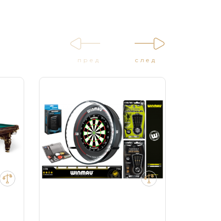
пред
след