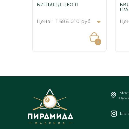
БИЛЬЯРД ЛЕО II
БИ
ГР
Цена:
1 688 010 руб.
Цен
Моск
прое
fabr