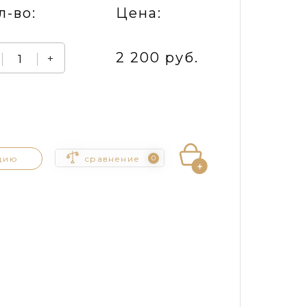
л-во:
Цена:
2 200 руб.
+
цию
сравнение
0