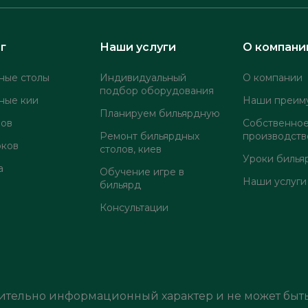
г
Наши услуги
О компани
ные столы
Индивидуальный
О компании
подбор оборудования
ные кии
Наши преим
Планируем бильярдную
лов
Собственно
Ремонт бильярдных
производств
оков
столов, киев
Уроки билья
а
Обучение игре в
Наши услуги
бильярд
Консультации
ительно информационный характер и не может быть