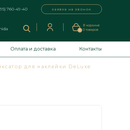
495) 760-49-40
заявка на звонок
В корзине
mida
0
товаров
0
Оплата и доставка
Контакты
ксатор для наклейки DeLuxe