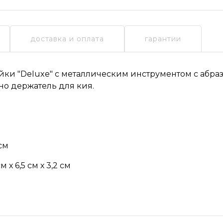
доставка и оплата
гарантии
ейки
"DeIuxe" с металлическим инструментом с абр
о держатель для кия.
 см
м х 6,5 см х 3,2 см