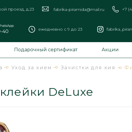
кой проезд, д.23
+7 (
fabrika-piramida@mail.ru
hatsApp:
ежедневно с 9 до 23
fabrika_pira
9-40
Подарочный сертификат
Акции
в
Уход за кием
Зачистки для кия
Фи
аклейки DeLuxe