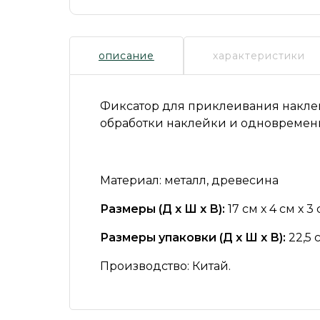
описание
характеристики
Фиксатор для приклеивания накл
обработки наклейки и одновременн
Материал:
металл, древесина
Размеры (Д х Ш х В):
17 см х 4 см х 3
Размеры упаковки (Д х Ш х В):
22,5 с
Производство:
Китай.