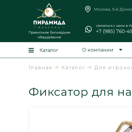
Москва, 5-й Донс
связаться с нами в W
+7 (985) 760-4
Правильное бильярдное
оборудование
О компании
Каталог
Главная
Каталог
Для игроко
Фиксатор для н