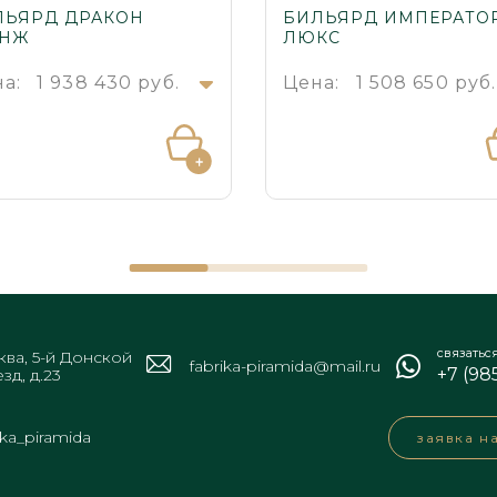
ЛЬЯРД ДРАКОН
БИЛЬЯРД ИМПЕРАТО
АНЖ
ЛЮКС
а:
1 938 430 руб.
Цена:
1 508 650 руб
связатьс
ва, 5-й Донской
fabrika-piramida@mail.ru
+7 (98
зд, д.23
ika_piramida
заявка н