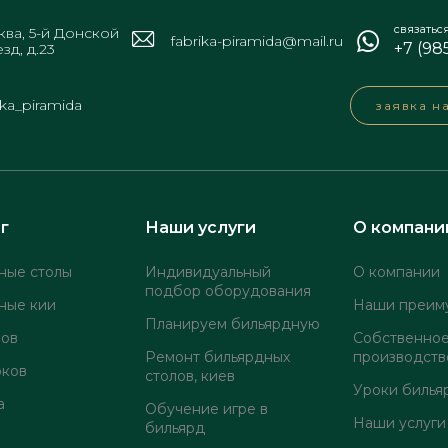
связатьс
ва, 5-й Донской
fabrika-piramida@mail.ru
+7 (98
зд, д.23
ika_piramida
заявка н
г
Наши услуги
О компани
ные столы
Индивидуальный
О компании
подбор оборудования
ные кии
Наши преим
Планируем бильярдную
лов
Собственно
Ремонт бильярдных
производств
оков
столов, киев
Уроки билья
а
Обучение игре в
Наши услуги
бильярд