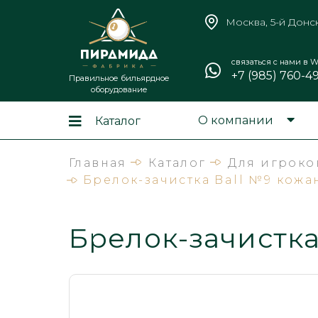
Москва, 5-й Донс
связаться с нами в W
+7 (985) 760-4
Правильное бильярдное
оборудование
О компании
Каталог
Главная
Каталог
Для игроко
Брелок-зачистка Ball №9 кож
Брелок-зачистка