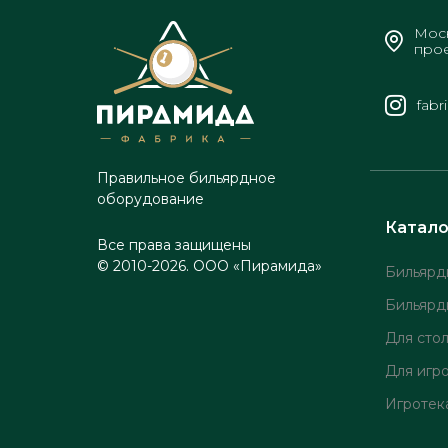
Моск
прое
fabr
Правильное бильярдное
оборудование
Катало
Все права защищены
© 2010-2026. ООО «Пирамида»
Бильярд
Бильярд
Для сто
Для игр
Игротек