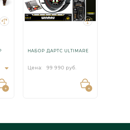
Р
НАБОР ДАРТС ULTIMARE
БИЛЬЯ
ЛЮКС
.
Цена:
99 990 руб.
Цена: