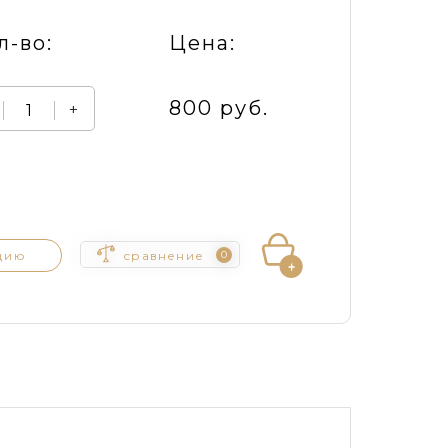
л-во:
Цена:
800 руб.
+
цию
сравнение
0