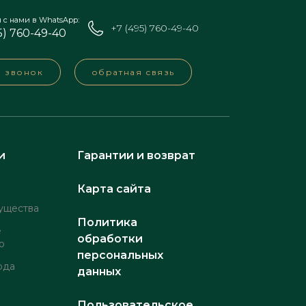
я с нами в WhatsApp:
+7 (495) 760-49-40
5) 760-49-40
а звонок
обратная связь
и
Гарантии и возврат
Карта сайта
ущества
Политика
е
обработки
о
персональных
рда
данных
Пользовательское