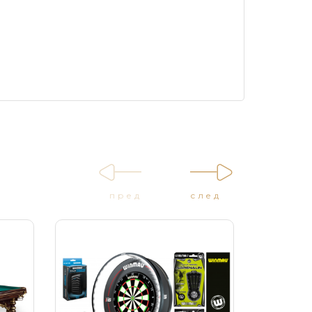
пред
след