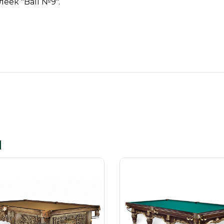
клеек
"Ball №9".
ы