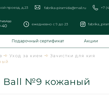
кой проезд, д.23
+7 (
fabrika-piramida@mail.ru
hatsApp:
ежедневно с 9 до 23
fabrika_pira
9-40
Подарочный сертификат
Акции
в
Уход за кием
Зачистки для кия
аный
 Ball №9 кожаный