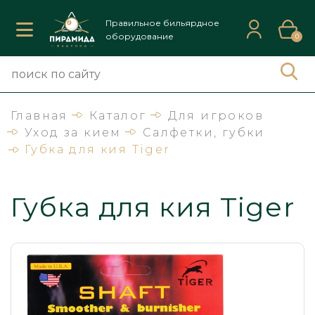
Правильное бильярдное
оборудование
0
Главная
Каталог
Для игроков
Уход за кием
Салфетки, губки
Губка для кия Tiger
Губка для кия Tiger