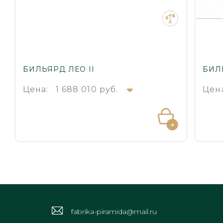
БИЛЬЯРД ЛЕО II
БИЛ
Цена:
1 688 010 руб.
Цен
fabrika-piramida@mail.ru