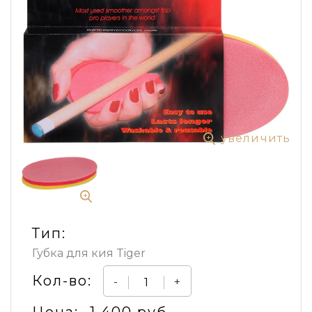
увеличить
Тип:
Губка для кия Tiger
Кол-во:
-
+
Цена:
1 400 руб.