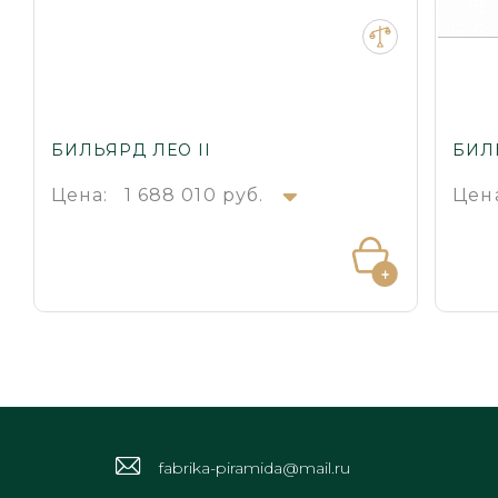
БИЛЬЯРД ЛЕО II
БИЛ
Цена:
1 688 010 руб.
Цен
fabrika-piramida@mail.ru