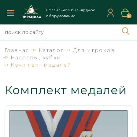
Правильное бильярдное
оборудование
0
Главная
Каталог
Для игроков
Награды, кубки
Комплект медалей
Комплект медалей