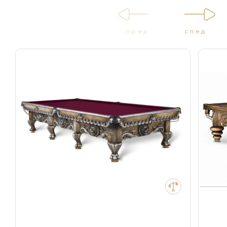
пред
след