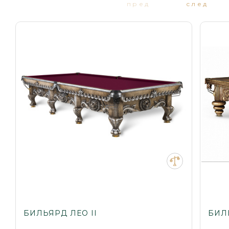
пред
след
БИЛЬЯРД ЛЕО II
БИЛ