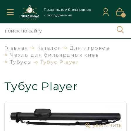
Правильное бильярдное
оборудование
0
Главная
Каталог
Для игроков
Чехлы для бильярдных киев
Тубусы
Тубус Player
Тубус Player
увеличить