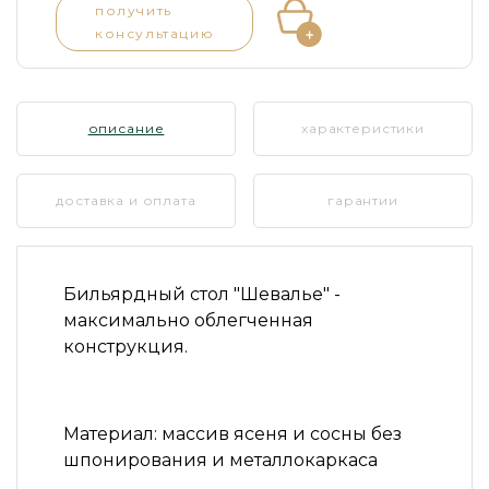
получить
консультацию
описание
характеристики
доставка и оплата
гарантии
Бильярдный стол "Шевалье"
-
максимально облегченная
конструкция.
Материал:
массив ясеня и сосны без
шпонирования и металлокаркаса