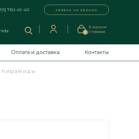
495) 760-49-40
заявка на звонок
В корзине
mida
0
товаров
0
Оплата и доставка
Контакты
й пирамиды
р