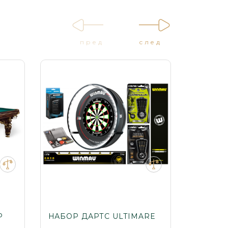
пред
след
Р
НАБОР ДАРТС ULTIMARE
БИЛЬЯ
ЛЮКС