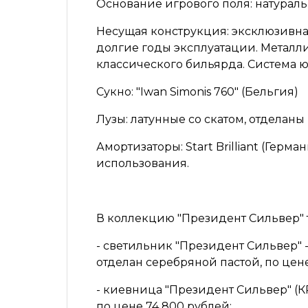
Основание игрового поля:
натураль
Несущая конструкция:
эксклюзивная
долгие годы эксплуатации. Металл
классического бильярда. Система ю
Сукно:
"Iwan Simonis 760" (Бельгия)
Лузы:
латунные со скатом, отделаны
Амортизаторы:
Start Brilliant (Герм
использования.
В коллекцию "Президент Сильвер" т
- светильник
"Президент Сильвер"
отделан серебряной пастой,
по цене
- киевница
"Президент Сильвер" (КР
по цене 74 800 рублей;