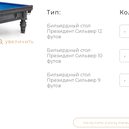
Тип:
Ко
Бильярдный стол
Президент Сильвер 12
-
футов
увеличить
Бильярдный стол
Президент Сильвер 10
-
футов
Бильярдный стол
Президент Сильвер 9
-
футов
получить консульта