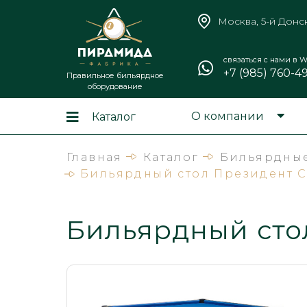
Москва, 5-й Донс
связаться с нами в W
+7 (985) 760-4
Правильное бильярдное
оборудование
О компании
Каталог
Главная
Каталог
Бильярдные
Бильярдный стол Президент 
Бильярдный сто