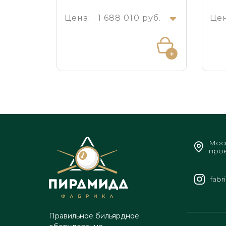
Цена:
1 688 010 руб.
Цен
Моск
прое
fabr
Правильное бильярдное