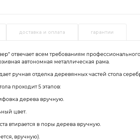
доставка и оплата
гарантии
вер"
отвечает всем требованиям профессионального
люзивная автономная металлическая рама.
ает ручная отделка деревянных частей стола сереб
ола проходит 5 этапов:
ифовка дерева вручную.
ьный цвет.
ста втирается в поры дерева вручную.
ется, вручную).