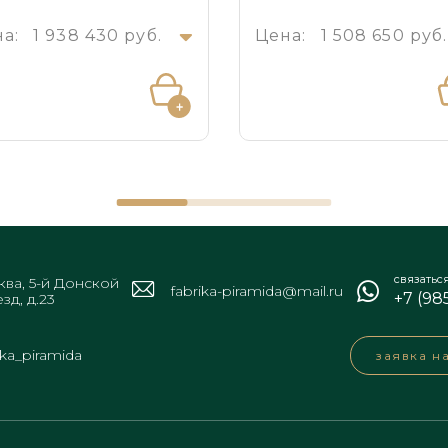
а:
1 938 430 руб.
Цена:
1 508 650 руб
связатьс
ва, 5-й Донской
fabrika-piramida@mail.ru
+7 (98
зд, д.23
ika_piramida
заявка н