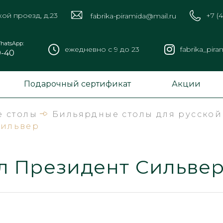
кой проезд, д.23
+7 (
fabrika-piramida@mail.ru
hatsApp:
ежедневно с 9 до 23
fabrika_pira
9-40
Подарочный сертификат
Акции
 столы
Бильярдные столы для русско
Сильвер
л Президент Сильве