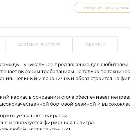
получить консульта
доставка и оплата
гарантии
рамиды - уникальное предложение для любителей 
твечает высоким требованиям не только по техниче
ения. Цельный и лаконичный образ строится на фи
ий каркас в основании стола обеспечивает непрев
высококачественной бортовой резиной и высококл
формируется цвет выкраски:
сеня используется фирменная палитра;
ать любой цвет палитры RAL.