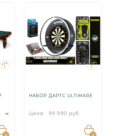
Р
НАБОР ДАРТС ULTIMARE
БИЛЬЯ
ЛЮКС
.
Цена:
99 990 руб.
Цена: