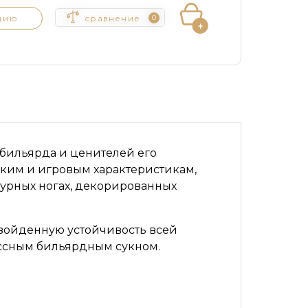
цию
сравнение
0
бильярда и ценителей его
ским и игровым характеристикам,
гурных ногах, декорированных
зойденную устойчивость всей
ассным бильярдным сукном.