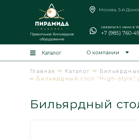
Москва, 5-й Донс
связаться с нами в W
+7 (985) 760-4
Правильное бильярдное
оборудование
О компании
Каталог
Главная
Каталог
Бильярдные
Бильярдный стол "High-style"
Бильярдный стол