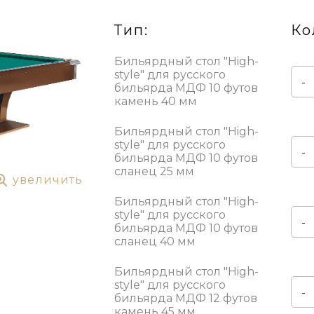
Тип:
Ко
Бильярдный стол "High-
style" для русского
-
бильярда МДФ 10 футов
камень 40 мм
Бильярдный стол "High-
style" для русского
-
бильярда МДФ 10 футов
сланец 25 мм
увеличить
Бильярдный стол "High-
style" для русского
-
бильярда МДФ 10 футов
сланец 40 мм
Бильярдный стол "High-
style" для русского
-
бильярда МДФ 12 футов
камень 45 мм