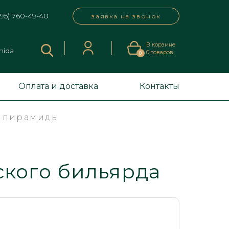
495) 760-49-40
заявка на звонок
В корзине
mida
0
товаров
0
Оплата и доставка
Контакты
й пирамиды
сского бильярда