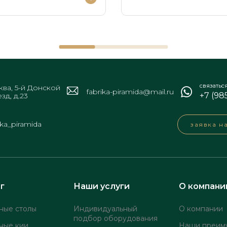
связатьс
ва, 5-й Донской
fabrika-piramida@mail.ru
+7 (98
зд, д.23
ika_piramida
заявка н
г
Наши услуги
О компани
ные столы
Индивидуальный
О компании
подбор оборудования
ные кии
Наши преим