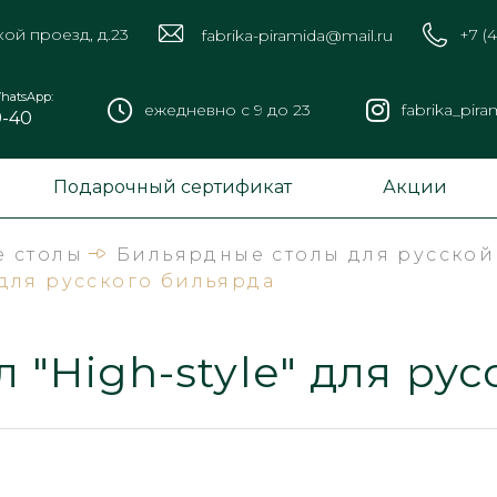
кой проезд, д.23
+7 (
fabrika-piramida@mail.ru
hatsApp:
ежедневно с 9 до 23
fabrika_pira
9-40
Подарочный сертификат
Акции
 столы
Бильярдные столы для русско
 для русского бильярда
 "High-style" для ру