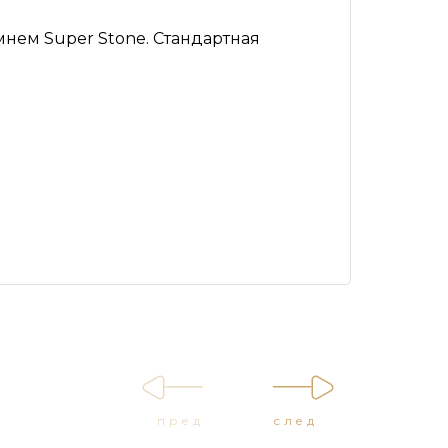
нем Super Stone. Стандартная
пред
след