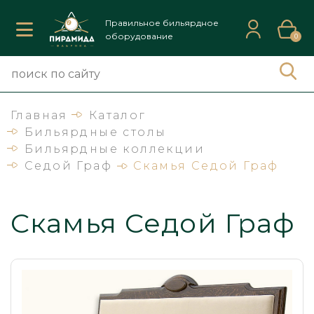
Правильное бильярдное
оборудование
0
Главная
Каталог
Бильярдные столы
Бильярдные коллекции
Седой Граф
Скамья Седой Граф
Скамья Седой Граф