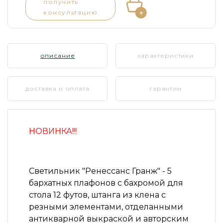
получить
консультацию
описание
характеристики
доставка и оплата
гарантии
НОВИНКА!!!
Светильник
"Ренессанс Гранж"
- 5
бархатных плафонов с бахромой для
стола 12 футов, штанга из клена с
резными элементами, отделанными
антикварной выкраской и авторским