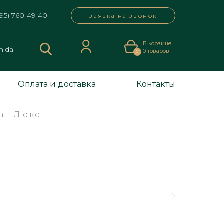
495) 760-49-40
заявка на звонок
В корзине
mida
0
товаров
0
Оплата и доставка
Контакты
ат-Люкс