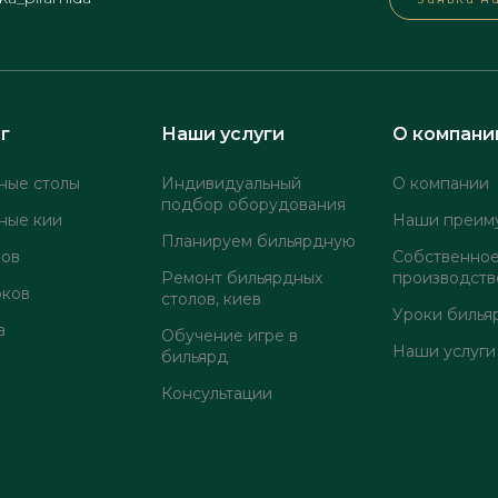
г
Наши услуги
О компани
ные столы
Индивидуальный
О компании
подбор оборудования
ные кии
Наши преим
Планируем бильярдную
лов
Собственно
Ремонт бильярдных
производств
оков
столов, киев
Уроки билья
а
Обучение игре в
Наши услуги
бильярд
Консультации