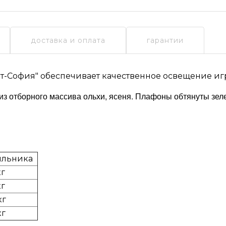
доставка и оплата
гарантии
т-София"
обеспечивает качественное освещение иг
из отборного массива ольхи, ясеня. Плафоны обтянуты зел
ильника
кг
кг
кг
кг