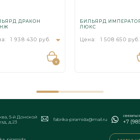
ЛЬЯРД ДРАКОН
БИЛЬЯРД ИМПЕРАТО
АНЖ
ЛЮКС
а:
1 938 430 руб.
Цена:
1 508 650 руб
связатьс
ва, 5-й Донской
fabrika-piramida@mail.ru
+7 (98
зд, д.23
ika_piramida
заявка н