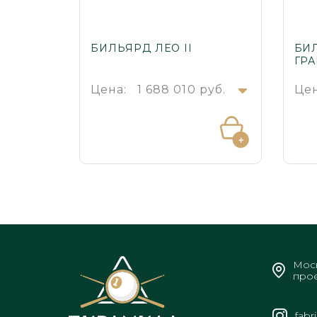
БИЛЬЯРД ЛЕО II
БИ
ГР
Цена:
1 688 010 руб.
Цен
Моск
прое
fabr