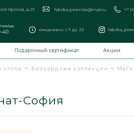
кой проезд, д.23
+7 (
fabrika-piramida@mail.ru
hatsApp:
ежедневно с 9 до 23
fabrika_pira
9-40
Подарочный сертификат
Акции
 столы
Бильярдные коллекции
Магн
нат-София