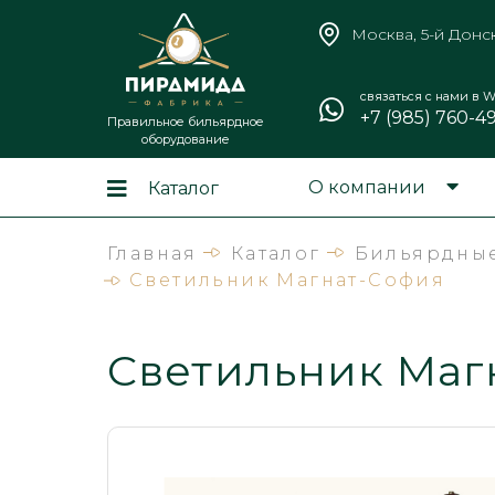
Москва, 5-й Донс
связаться с нами в W
+7 (985) 760-4
Правильное бильярдное
оборудование
О компании
Каталог
Главная
Каталог
Бильярдные
Светильник Магнат-София
Светильник Маг