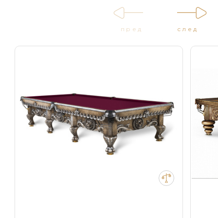
пред
след