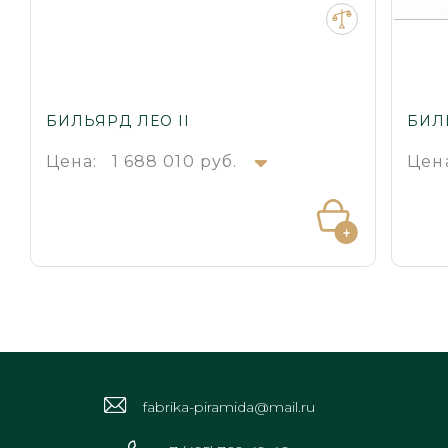
БИЛЬЯРД ЛЕО II
БИЛ
Цена:
1 688 010 руб.
Цен
fabrika-piramida@mail.ru