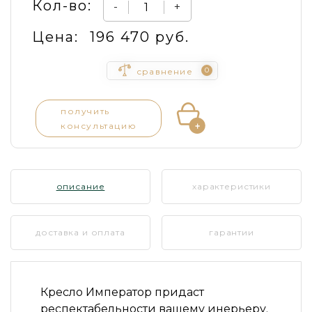
Кол-во:
-
+
Цена:
196 470 руб.
0
сравнение
получить
консультацию
описание
характеристики
доставка и оплата
гарантии
Кресло Император придаст
респектабельности вашему инерьеру.