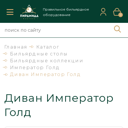
Правильное бильярдное
оборудование
0
Главная
Каталог
Бильярдные столы
Бильярдные коллекции
Император Голд
Диван Император Голд
Диван Император
Голд