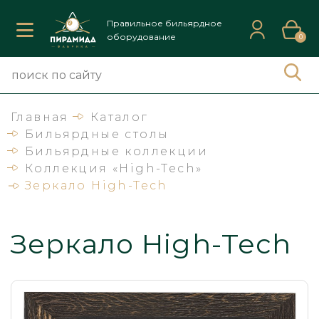
Правильное бильярдное
оборудование
0
Главная
Каталог
Бильярдные столы
Бильярдные коллекции
Коллекция «High-Tech»
Зеркало High-Tech
Зеркало High-Tech