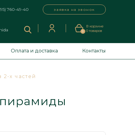
495) 760-49-40
заявка на звонок
В корзине
mida
0
товаров
0
Оплата и доставка
Контакты
2-х частей
 пирамиды