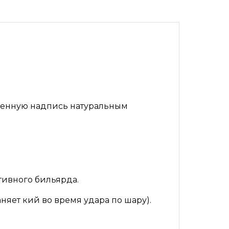
именную надпись натуральным
ртивного бильярда.
няет кий во время удара по шару).