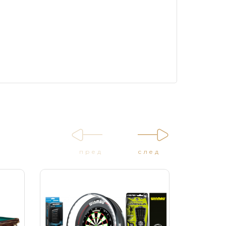
пред
след