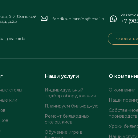
связатьс
ва, 5-й Донской
fabrika-piramida@mail.ru
+7 (98
зд, д.23
ika_piramida
заявка н
г
Наши услуги
О компани
ные столы
Индивидуальный
О компании
подбор оборудования
ные кии
Наши преим
Планируем бильярдную
лов
Собственно
Ремонт бильярдных
производств
оков
столов, киев
Уроки билья
а
Обучение игре в
Наши услуги
бильярд