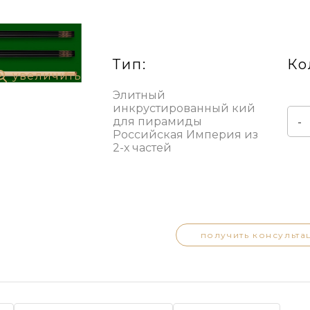
Тип:
Ко
увеличить
Элитный
инкрустированный кий
для пирамиды
-
Российская Империя из
2-х частей
получить консульта