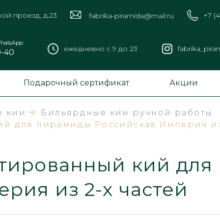
кой проезд, д.23
+7 (
fabrika-piramida@mail.ru
hatsApp:
ежедневно с 9 до 23
fabrika_pira
9-40
Подарочный сертификат
Акции
е кии
Бильярдные кии ручной работы
й для пирамиды Российская Империя из 
тированный кий для
рия из 2-х частей