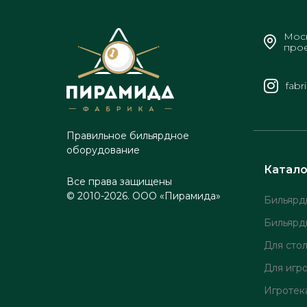
Моск
прое
fabr
Правильное бильярдное
оборудование
Катало
Все права защищены
© 2010-2026. ООО «Пирамида»
Бильярд
Бильярд
Для сто
Для игр
Игротек