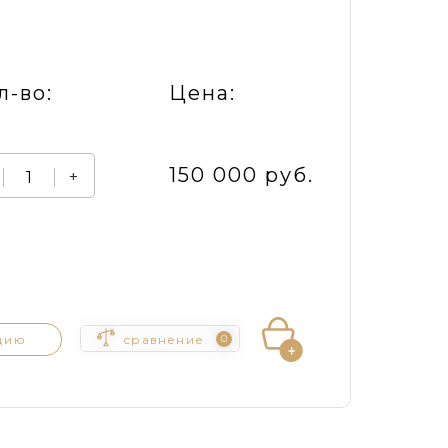
л-во:
Цена:
150 000 руб.
+
цию
сравнение
0