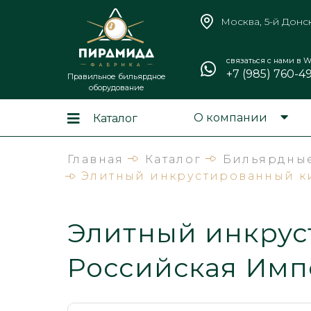
Москва, 5-й Донс
связаться с нами в W
+7 (985) 760-4
Правильное бильярдное
оборудование
О компании
Каталог
Главная
Каталог
Бильярдны
Элитный инкрустированный ки
Элитный инкрус
Российская Импе