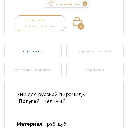
0
сравнение
получить
консультацию
описание
характеристики
доставка и оплата
гарантии
Кий для русской пирамиды
"Попугай"
, цельный
Материал:
граб, дуб