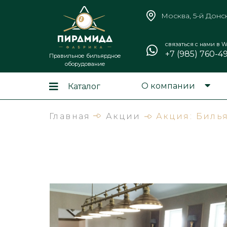
Москва, 5-й Донс
связаться с нами в W
+7 (985) 760-4
Правильное бильярдное
оборудование
О компании
Каталог
Главная
Акции
Акция: Биль