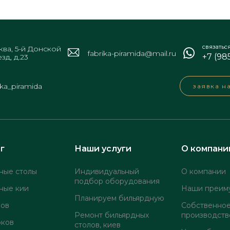
связатьс
ва, 5-й Донской
fabrika-piramida@mail.ru
+7 (98
зд, д.23
ika_piramida
заявка н
г
Наши услуги
О компани
ные столы
Индивидуальный
О компании
подбор оборудования
ные кии
Наши преим
Планируем бильярдную
лов
Собственно
Ремонт бильярдных
производств
оков
столов, киев