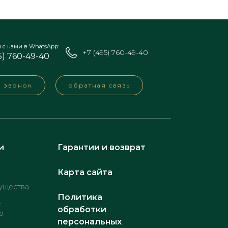
я с нами в WhatsApp:
+7 (495) 760-49-40
5) 760-49-40
а звонок
обратная связь
и
Гарантии и возврат
Карта сайта
ущества
Политика
е
обработки
о
персональных