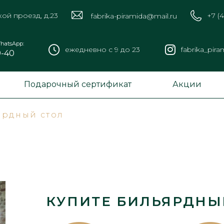
кой проезд, д.23
+7 (
fabrika-piramida@mail.ru
hatsApp:
ежедневно с 9 до 23
fabrika_pira
9-40
Подарочный сертификат
Акции
ярдный стол
КУПИТЕ БИЛЬЯРДНЫ