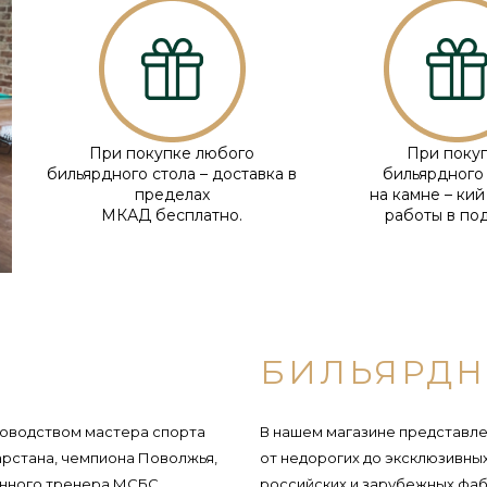
При покупке любого
При поку
бильярдного стола – доставка в
бильярдного
пределах
на камне – кий
МКАД бесплатно.
работы в по
БИЛЬЯРДН
уководством мастера спорта
В нашем магазине представле
арстана, чемпиона Поволжья,
от недорогих до эксклюзивн
нного тренера МСБС,
российских и зарубежных фа