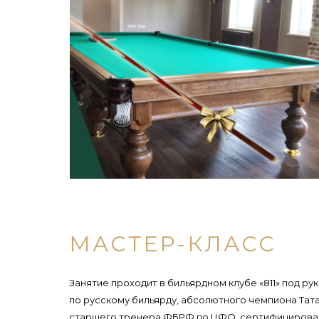
МАСТЕР-КЛАСС
Занятие проходит в бильярдном клубе «811» под р
по русскому бильярду, абсолютного чемпиона Тат
старшего тренера ФБРФ по ЦФО, сертифицирова