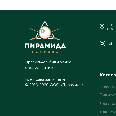
Моск
прое
fabr
Правильное бильярдное
оборудование
Катало
Все права защищены
© 2010-2026. ООО «Пирамида»
Бильярд
Бильярд
Для сто
Для игр