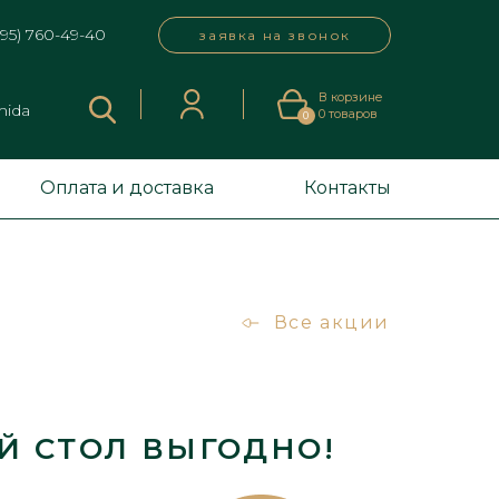
495) 760-49-40
заявка на звонок
В корзине
mida
0
товаров
0
Оплата и доставка
Контакты
Все акции
Й СТОЛ ВЫГОДНО!