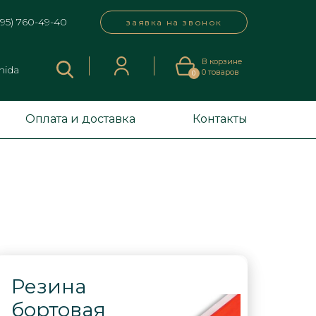
495) 760-49-40
заявка на звонок
В корзине
mida
0
товаров
0
Оплата и доставка
Контакты
Резина
бортовая