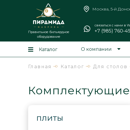
Москва, 5-й Донс
связаться с нами в W
+7 (985) 760-4
Правильное бильярдное
оборудование
О компании
Каталог
Главная
Каталог
Для столов
Комплектующие 
плиты